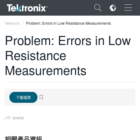
×
Tektronix
Problem: Errors in Low Resistance Measurements
Problem: Errors in Low
Resistance
ENGLISH
Measurements
FRANÇAIS
DEUTSCH
VIỆT NAM
下載檔案
简体中文
SHARE
日本語
한국어
相關產品資訊