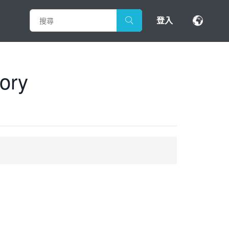
登入
mory