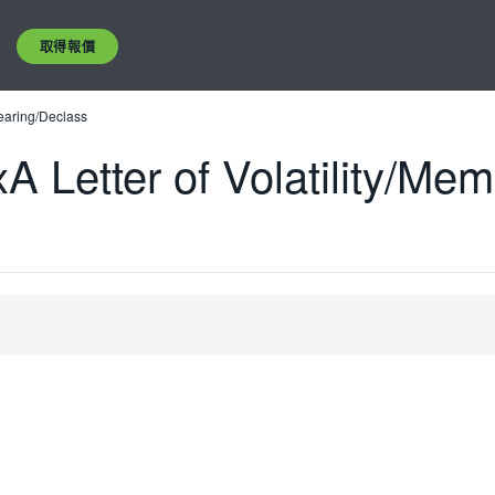
取得報價
learing/Declass
A Letter of Volatility/Me