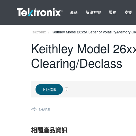
產品
解決方案
服務
支援
Tektronix
Keithley Model 26xxA Letter of Volatility/Memory C
Keithley Model 26xx
Clearing/Declass
下載檔案
SHARE
相關產品資訊