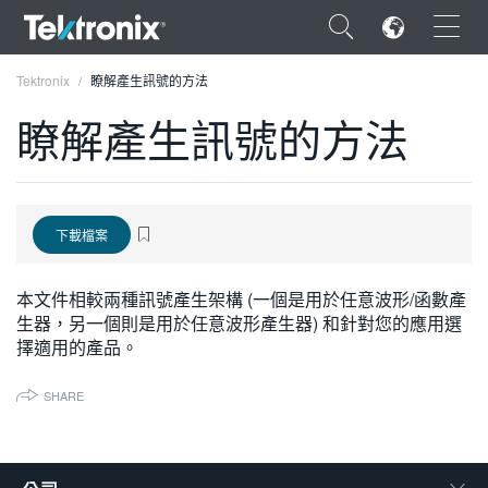
×
Tektronix
瞭解產生訊號的方法
瞭解產生訊號的方法
ENGLISH
下載檔案
FRANÇAIS
DEUTSCH
本文件相較兩種訊號產生架構 (一個是用於任意波形/函數產
生器，另一個則是用於任意波形產生器) 和針對您的應用選
VIỆT NAM
擇適用的產品。
简体中文
SHARE
日本語
한국어