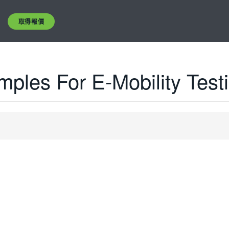
取得報價
ples For E-Mobility Test