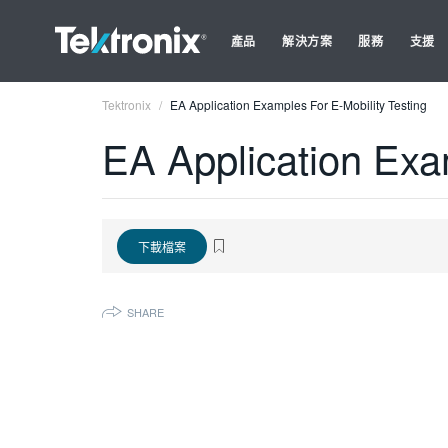
產品
解決方案
服務
支援
Tektronix
EA Application Examples For E-Mobility Testing
EA Application Exam
下載檔案
SHARE