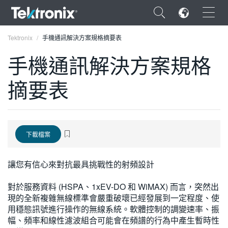
×
Tektronix
手機通訊解決方案規格摘要表
手機通訊解決方案規格
摘要表
ENGLISH
FRANÇAIS
下載檔案
DEUTSCH
VIỆT NAM
讓您有信心來對抗最具挑戰性的射頻設計
简体中文
對於服務資料 (HSPA、1xEV-DO 和 WiMAX) 而言，突然出
現的全新複雜無線標準會嚴重破壞已經發展到一定程度、使
日本語
用穩態訊號進行操作的無線系統。軟體控制的調變速率、振
한국어
幅、頻率和線性濾波組合可能會在頻譜的行為中產生暫時性