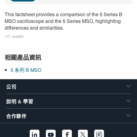
繁體中文
This factsheet provides a comparison of the 5 Series B
MSO oscilloscope and the 5 Series MSO, highlighting
differences and similarities.
SHARE
相關產品資訊
5 系列 B MSO
公司
說明 & 學習
合作夥伴