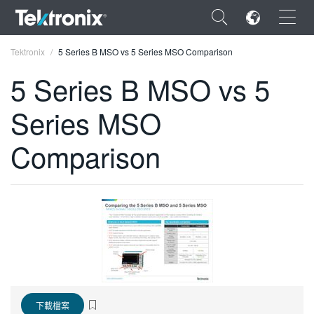
×
Tektronix
5 Series B MSO vs 5 Series MSO Comparison
5 Series B MSO vs 5
Series MSO
ENGLISH
Comparison
FRANÇAIS
DEUTSCH
VIỆT NAM
简体中文
日本語
한국어
下載檔案