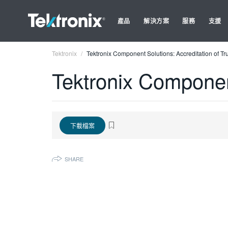
產品
解決方案
服務
支援
Tektronix
Tektronix Component Solutions: Accreditation of Tr
Tektronix Component
下載檔案
SHARE