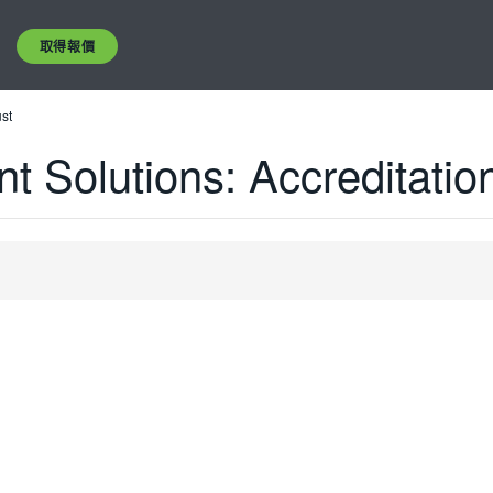
取得報價
ust
 Solutions: Accreditation