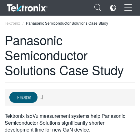
×
Tektronix
Panasonic Semiconductor Solutions Case Study
Panasonic
Semiconductor
ENGLISH
Solutions Case Study
FRANÇAIS
DEUTSCH
VIỆT NAM
下載檔案
简体中文
Tektronix IsoVu measurement systems help Panasonic
日本語
Semiconductor Solutions significantly shorten
development time for new GaN device.
한국어