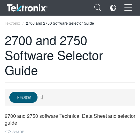
×
Tektronix
2700 and 2750 Software Selector Guide
2700 and 2750
Software Selector
ENGLISH
Guide
FRANÇAIS
DEUTSCH
VIỆT NAM
下載檔案
简体中文
2700 and 2750 software Technical Data Sheet and selector
日本語
guide
SHARE
한국어