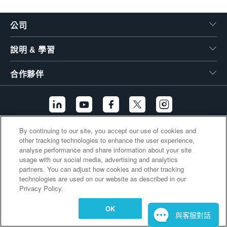
繁體中文
公司
說明 & 學習
合作夥伴
By continuing to our site, you accept our use of cookies and
其他連結
other tracking technologies to enhance the user experience,
analyse performance and share information about your site
usage with our social media, advertising and analytics
partners. You can adjust how cookies and other tracking
technologies are used on our website as described in our
Privacy Policy.
OK
與客服對話