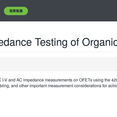
取得報價
dance Testing of Organi
e DC I-V and AC impedance measurements on OFETs using the 4
bling, and other important measurement considerations for achie