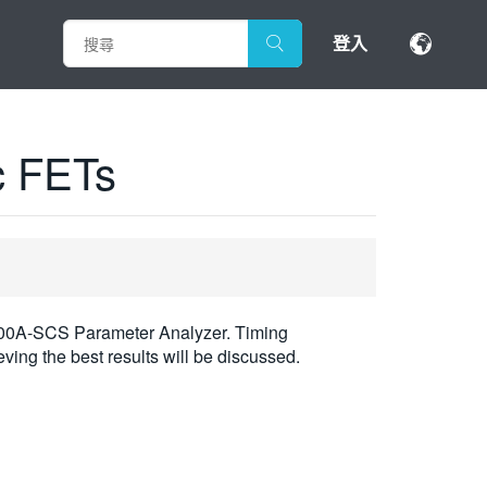
登入
c FETs
200A-SCS Parameter Analyzer. Timing
ving the best results will be discussed.