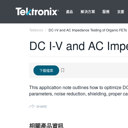
產品
解決方案
服務
支援
Tektronix
DC I-V and AC Impedance Testing of Organic FETs
DC I-V and AC Impe
下載檔案
This application note outlines how to optimiz
parameters, noise reduction, shielding, proper ca
SHARE
相關產品資訊