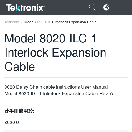
×
Tektronix
Model 8020-ILC-1 Interlock Expansion Cable
Model 8020-ILC-1
Interlock Expansion
ENGLISH
Cable
FRANÇAIS
DEUTSCH
8020 Daisy Chain cable instructions User Manual
VIỆT NAM
Model 8020-ILC-1 Interlock Expansion Cable Rev. A
简体中文
此手冊適用於:
日本語
8020 0
한국어