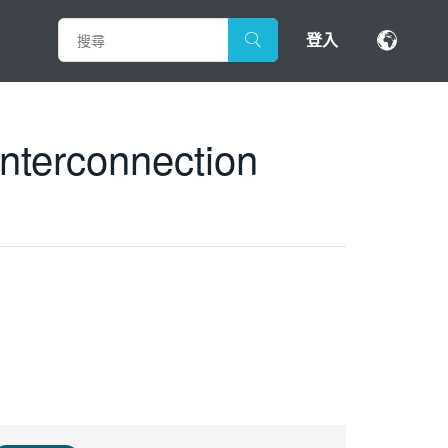
登入
nterconnection