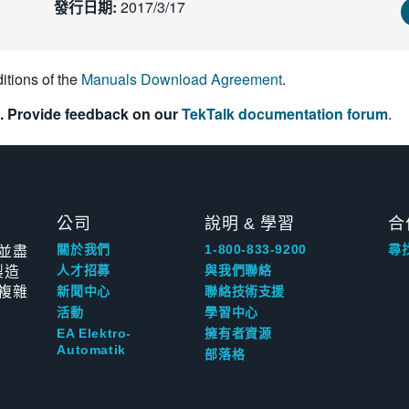
發行日期:
2017/3/17
itions of the
Manuals Download Agreement
.
. Provide feedback on our
TekTalk documentation forum
.
公司
說明 & 學習
合
並盡
關於我們
1-800-833-9200
尋
製造
人才招募
與我們聯絡
複雜
新聞中心
聯絡技術支援
活動
學習中心
EA Elektro-
擁有者資源
Automatik
部落格