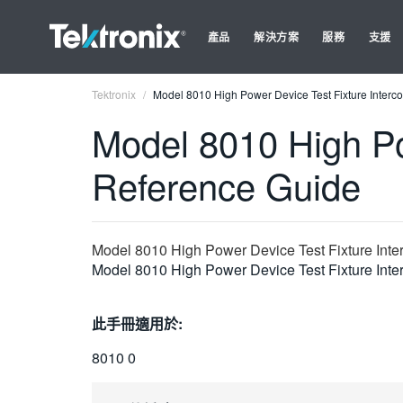
產品
解決方案
服務
支援
Tektronix
Model 8010 High Power Device Test Fixture Interc
Model 8010 High Po
Reference Guide
Model 8010 High Power Device Test Fixture Int
Model 8010 High Power Device Test Fixture Int
此手冊適用於:
8010 0