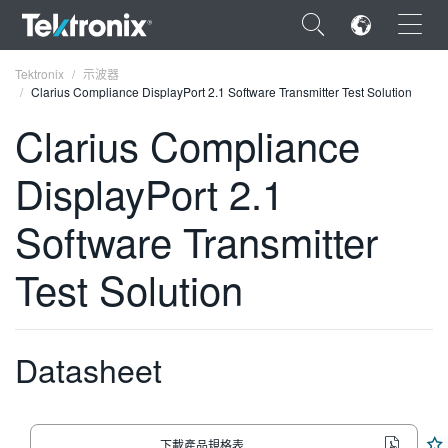
×
Tektronix
示波器
Clarius Compliance DisplayPort 2.1 Software Transmitter Test Solution
Clarius Compliance
DisplayPort 2.1
ENGLISH
Software Transmitter
FRANÇAIS
Test Solution
DEUTSCH
VIỆT NAM
简体中文
Datasheet
日本語
한국어
下載產品規格表