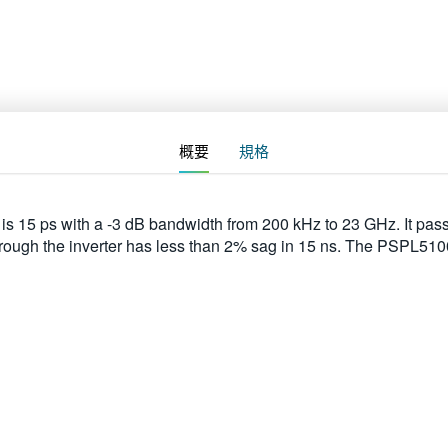
概要
規格
s 15 ps with a -3 dB bandwidth from 200 kHz to 23 GHz. It pass
 through the inverter has less than 2% sag in 15 ns. The PSPL5