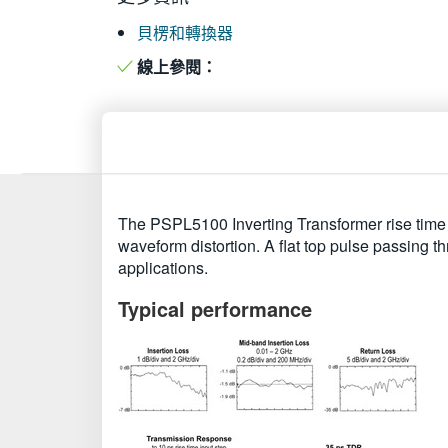
貝楞和轉換器
線上參閱：
The PSPL5100 Inverting Transformer rise time i
waveform distortion. A flat top pulse passing
applications.
Typical performance