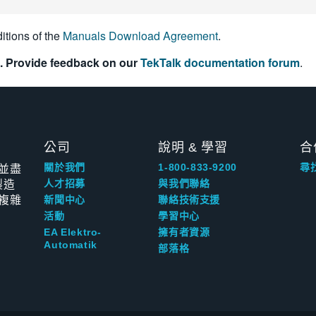
itions of the
Manuals Download Agreement
.
. Provide feedback on our
TekTalk documentation forum
.
公司
說明 & 學習
合
並盡
關於我們
1-800-833-9200
尋
製造
人才招募
與我們聯絡
複雜
新聞中心
聯絡技術支援
活動
學習中心
EA Elektro-
擁有者資源
Automatik
部落格