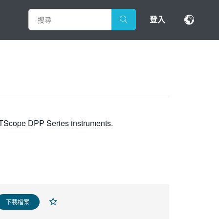
登入
RTScope DPP Series instruments.
下載檔案