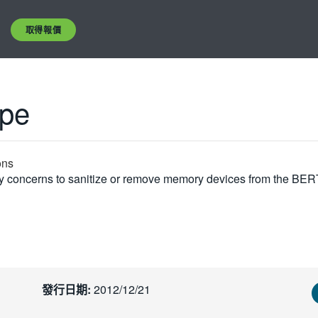
取得報價
ope
ons
ty concerns to sanitize or remove memory devices from the BE
發行日期:
2012/12/21