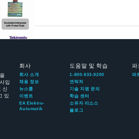
회사
도움말 및 학습
파
신을
회사 소개
1-800-833-9200
파
회사입
채용 정보
연락처
 신
뉴스룸
기술 지원 문의
고 있
이벤트
학습 센터
EA Elektro-
소유자 리소스
Automatik
블로그