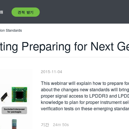
원
견적 받기
tion Standards
ing Preparing for Next G
2015-11-04
This webinar will explain how to prepare f
about the changes new standards will bring t
proper signal access to LPDDR3 and LPD
knowledge to plan for proper instrument sel
verification tests on these emerging standa
기간
24m 50s