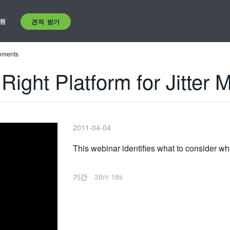
원
견적 받기
rements
Right Platform for Jitter
2011-04-04
This webinar identifies what to consider wh
기간
38m 18s