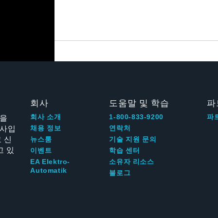
회사
도움말 및 학습
파
신을
회사 소개
1-800-833-9200
파
회사입
채용 정보
연락처
 신
뉴스룸
기술 지원 문의
고 있
이벤트
학습 센터
EA Elektro-
소유자 리소스
Automatik
블로그