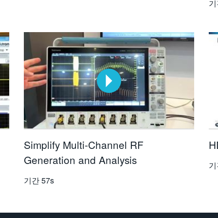
기
Simplify Multi-Channel RF
H
Generation and Analysis
기
기간
57s