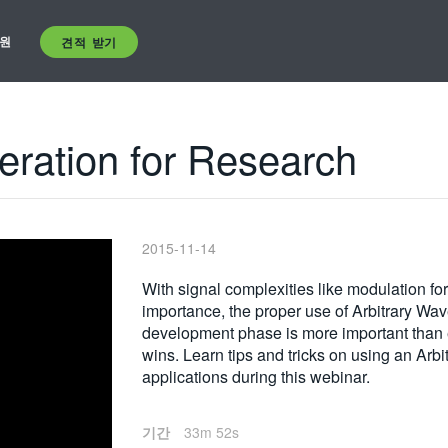
원
견적 받기
eration for Research
2015-11-14
With signal complexities like modulation f
importance, the proper use of Arbitrary Wa
development phase is more important than e
wins. Learn tips and tricks on using an Arb
applications during this webinar.
기간
33m 52s