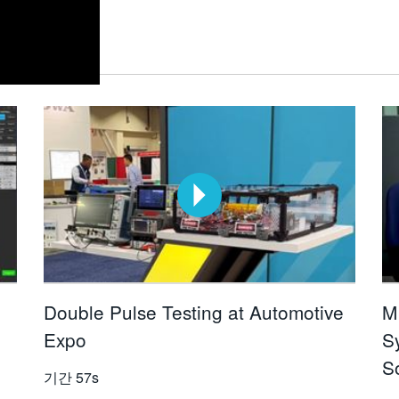
Double Pulse Testing at Automotive
M
Expo
S
S
기간
57s