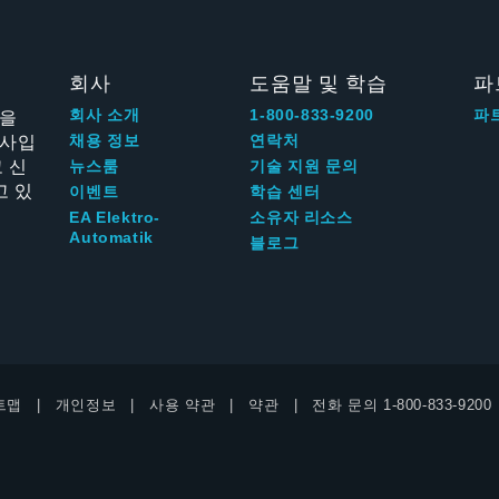
회사
도움말 및 학습
파
신을
회사 소개
1-800-833-9200
파
회사입
채용 정보
연락처
 신
뉴스룸
기술 지원 문의
고 있
이벤트
학습 센터
EA Elektro-
소유자 리소스
Automatik
블로그
트맵
개인정보
사용 약관
약관
전화 문의
1-800-833-9200