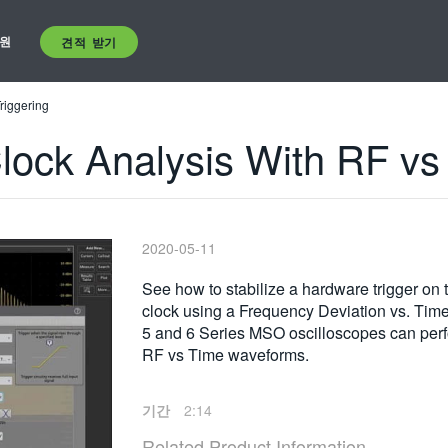
원
견적 받기
riggering
ock Analysis With RF vs 
2020-05-11
See how to stabilize a hardware trigger on 
clock using a Frequency Deviation vs. Time
5 and 6 Series MSO oscilloscopes can perfo
RF vs Time waveforms.
기간
2:14
Related Product Information