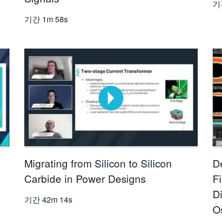
기
기간
1m 58s
Migrating from Silicon to Silicon
D
Carbide in Power Designs
Fi
D
기간
42m 14s
O