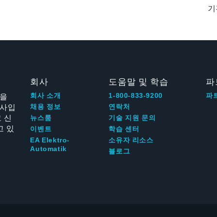
기
회사
도움말 및 학습
파
신을
회사 소개
1-800-833-9200
파
회사입
채용 정보
연락처
 신
뉴스룸
기술 지원 문의
고 있
이벤트
학습 센터
EA Elektro-
소유자 리소스
Automatik
블로그