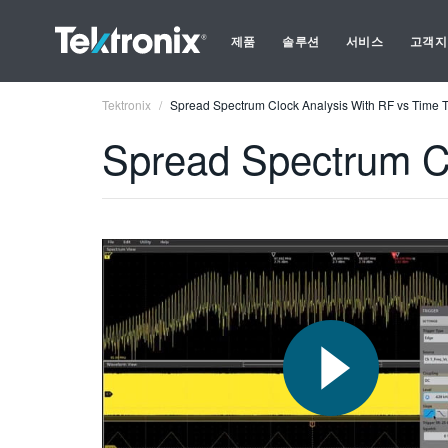
제품
솔루션
서비스
고객지
Tektronix
Spread Spectrum Clock Analysis With RF vs Time T
Spread Spectrum Cl