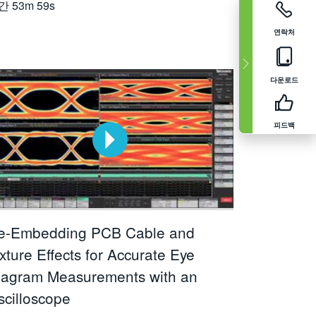
간
53m 59s
연락처
다운로드
피드백
e-Embedding PCB Cable and
xture Effects for Accurate Eye
iagram Measurements with an
scilloscope