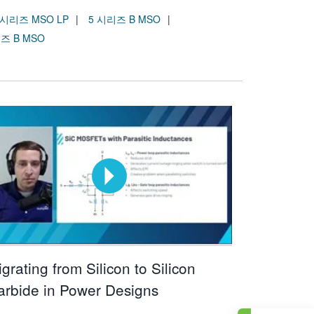
 시리즈 MSO LP
5 시리즈 B MSO
즈 B MSO
grating from Silicon to Silicon
arbide in Power Designs