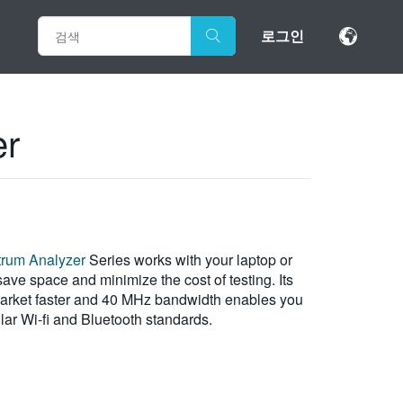
로그인
er
rum Analyzer
Series works with your laptop or
ve space and minimize the cost of testing. Its
market faster and 40 MHz bandwidth enables you
ar Wi-fi and Bluetooth standards.