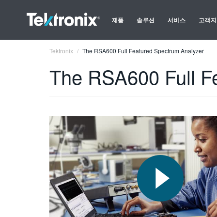
제품
솔루션
서비스
고객지
Tektronix
The RSA600 Full Featured Spectrum Analyzer
The RSA600 Full F