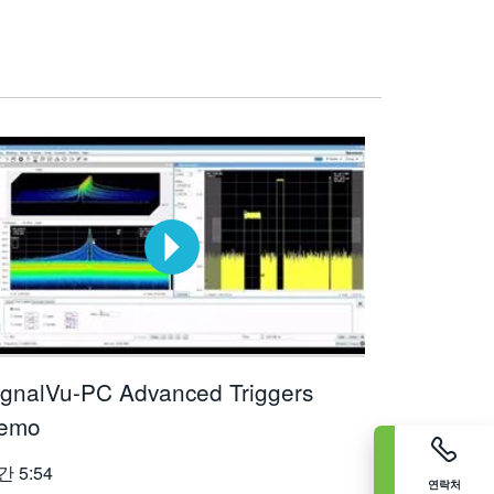
ignalVu-PC Advanced Triggers
emo
간
5:54
연락처