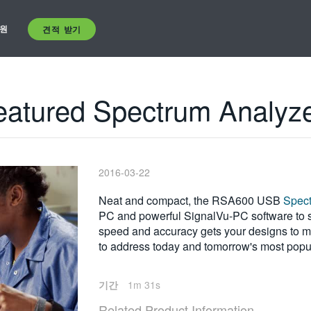
원
견적 받기
eatured Spectrum Analyz
2016-03-22
Neat and compact, the RSA600 USB
Spect
PC and powerful SignalVu-PC software to sa
speed and accuracy gets your designs to 
to address today and tomorrow's most popul
기간
1m 31s
Related Product Information