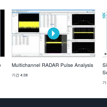
e
Multichannel RADAR Pulse Analysis
S
S
기간
4:38
기