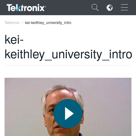
×
Tektronix
kei-keithley_university_intro
kei-
keithley_university_intro
ENGLISH
FRANÇAIS
DEUTSCH
VIỆT NAM
简体中文
日本語
한국어