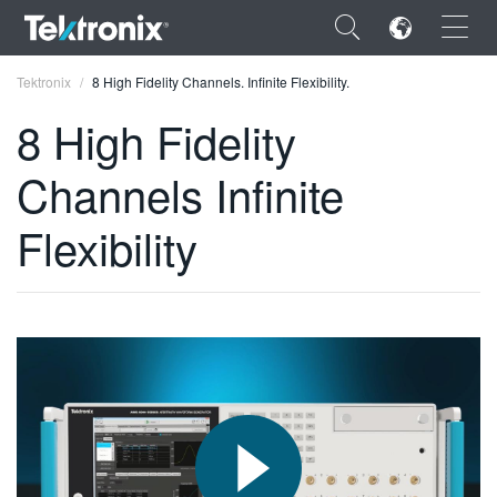
×
Tektronix
8 High Fidelity Channels. Infinite Flexibility.
8 High Fidelity
Channels Infinite
ENGLISH
Flexibility
FRANÇAIS
DEUTSCH
VIỆT NAM
简体中文
日本語
한국어