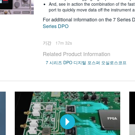
And, see in action the combination of the fa
port to quickly move data off the instrument 
For additional information on the 7 Series 
Series DPO
기간
17m 32s
Related Product Information
7 시리즈 DPO 디지털 포스퍼 오실로스코프