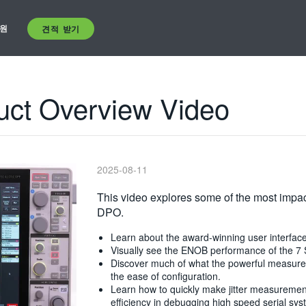
원
견적 받기
uct Overview Video
2025-08-11
This video explores some of the most impact
DPO.
Learn about the award-winning user interface 
Visually see the ENOB performance of the 7 S
Discover much of what the powerful measurem
the ease of configuration.
Learn how to quickly make jitter measurement
efficiency in debugging high speed serial sy