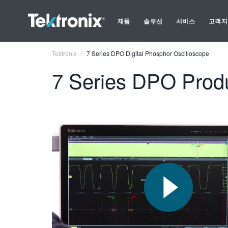
제품
솔루션
서비스
고객지
Tektronix
7 Series DPO Digital Phosphor Oscilloscope
7 Series DPO Prod