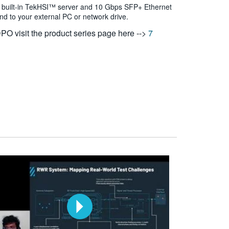
st built-in TekHSI™ server and 10 Gbps SFP+ Ethernet
and to your external PC or network drive.
DPO visit the product series page here -->
7