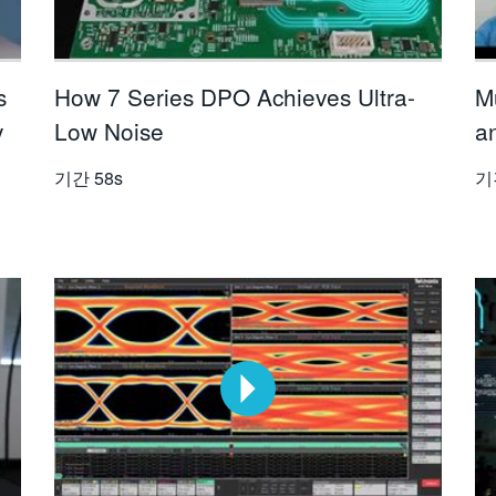
s
How 7 Series DPO Achieves Ultra-
M
y
Low Noise
a
기간
58s
기