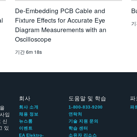
De-Embedding PCB Cable and
Bu
al
Fixture Effects for Accurate Eye
기
Diagram Measurements with an
Oscilloscope
기간
6m 18s
회사
도움말 및 학습
파
신을
회사 소개
1-800-833-9200
파
회사입
채용 정보
연락처
 신
뉴스룸
기술 지원 문의
고 있
이벤트
학습 센터
EA Elektro-
소유자 리소스