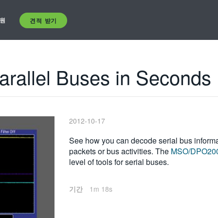
원
견적 받기
arallel Buses in Seconds
2012-10-17
See how you can decode serial bus informati
packets or bus activities. The
MSO/DPO20
level of tools for serial buses.
기간
1m 18s