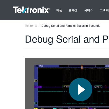
제품
솔루션
서비스
고객지
Tektronix
Debug Serial and Parallel Buses in Seconds
Debug Serial and P