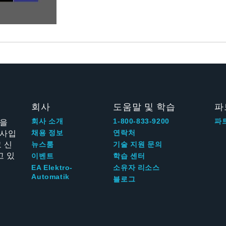
회사
도움말 및 학습
파
신을
회사 소개
1-800-833-9200
파
회사입
채용 정보
연락처
 신
뉴스룸
기술 지원 문의
고 있
이벤트
학습 센터
EA Elektro-
소유자 리소스
Automatik
블로그