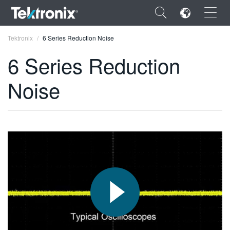
×
Tektronix
6 Series Reduction Noise
6 Series Reduction
Noise
ENGLISH
FRANÇAIS
DEUTSCH
VIỆT NAM
简体中文
日本語
한국어