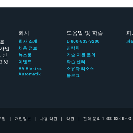
회사
도움말 및 학습
파
신을
회사 소개
1-800-833-9200
파
회사입
채용 정보
연락처
 신
뉴스룸
기술 지원 문의
고 있
이벤트
학습 센터
EA Elektro-
소유자 리소스
Automatik
블로그
트맵
개인정보
사용 약관
약관
전화 문의
1-800-833-9200