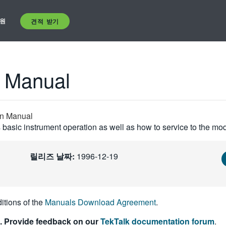
원
견적 받기
n Manual
on Manual
basic instrument operation as well as how to service to the mod
릴리즈 날짜:
1996-12-19
itions of the
Manuals Download Agreement
.
. Provide feedback on our
TekTalk documentation forum
.