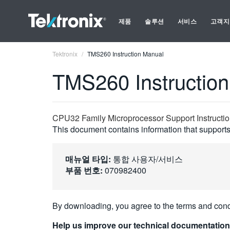
제품
솔루션
서비스
고객지
Tektronix
TMS260 Instruction Manual
TMS260 Instructio
CPU32 Family Microprocessor Support Instructi
This document contains information that supports 
매뉴얼 타입:
통합 사용자/서비스
부품 번호:
070982400
By downloading, you agree to the terms and cond
Help us improve our technical documentation