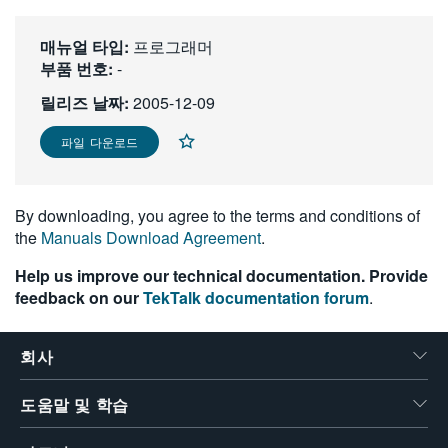
繁體中文
매뉴얼 타입:
프로그래머
부품 번호:
-
릴리즈 날짜:
2005-12-09
파일 다운로드
By downloading, you agree to the terms and conditions of
the
Manuals Download Agreement
.
Help us improve our technical documentation. Provide
feedback on our
TekTalk documentation forum
.
회사
도움말 및 학습