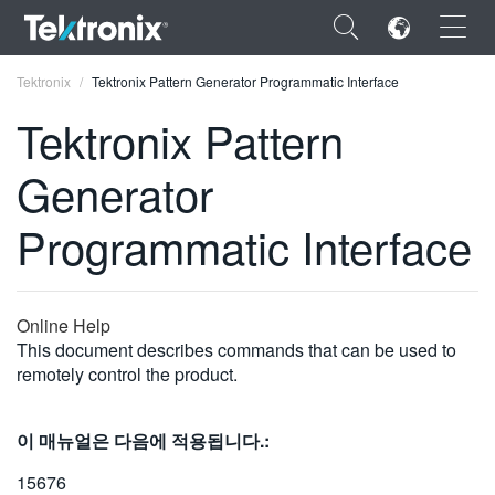
×
Tektronix
Tektronix Pattern Generator Programmatic Interface
Tektronix Pattern
Generator
ENGLISH
Programmatic Interface
FRANÇAIS
DEUTSCH
Online Help
VIỆT NAM
This document describes commands that can be used to
remotely control the product.
简体中文
日本語
이 매뉴얼은 다음에 적용됩니다.:
한국어
15676