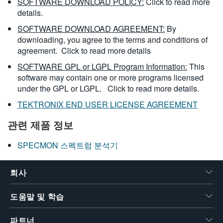
SOFTWARE DOWNLOAD POLICY:
Click to read more
details.
SOFTWARE DOWNLOAD AGREEMENT:
By
downloading, you agree to the terms and conditions of
agreement.
Click to read more details
SOFTWARE GPL or LGPL Program Information:
This
software may contain one or more programs licensed
under the GPL or LGPL.
Click to read more details.
TEKTRONIX END USER LICENSE AGREEMENT
관련 제품 정보
SPECMON 스펙트럼 분석기
회사
도움말 및 학습
파트너