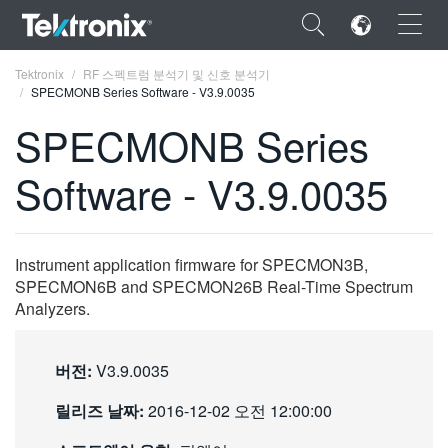
×
Tektronix
RF 스펙트럼 분석기 및 신호 분석기
SPECMONB Series Software - V3.9.0035
SPECMONB Series
Software - V3.9.0035
ENGLISH
FRANÇAIS
Instrument application firmware for SPECMON3B,
DEUTSCH
SPECMON6B and SPECMON26B Real-Time Spectrum
Analyzers.
VIỆT NAM
简体中文
버전:
V3.9.0035
日本語
릴리즈 날짜:
2016-12-02 오전 12:00:00
한국어