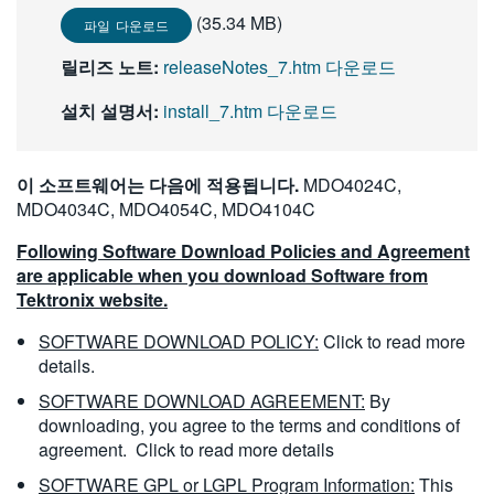
繁體中文
(35.34 MB)
파일 다운로드
릴리즈 노트:
releaseNotes_7.htm 다운로드
설치 설명서:
install_7.htm 다운로드
이 소프트웨어는 다음에 적용됩니다.
MDO4024C,
MDO4034C, MDO4054C, MDO4104C
Following Software Download Policies and Agreement
are applicable when you download Software from
Tektronix website.
SOFTWARE DOWNLOAD POLICY:
Click to read more
details.
SOFTWARE DOWNLOAD AGREEMENT:
By
downloading, you agree to the terms and conditions of
agreement.
Click to read more details
SOFTWARE GPL or LGPL Program Information:
This