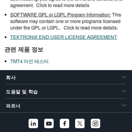
agreement.
Click to read more details
SOFTWARE GPL or LGPL Program Information:
This
software may contain one or more programs licensed
under the GPL or LGPL.
Click to read more details.
TEKTRONIX END USER LICENSE AGREEMENT
관련 제품 정보
TMT4 마진 테스터
회사
도움말 및 학습
파트너