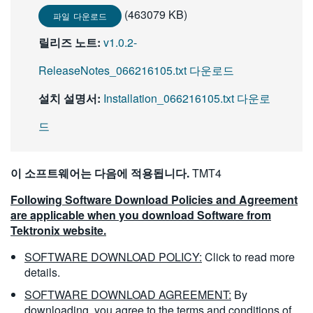
繁體中文
(463079 KB)
파일 다운로드
릴리즈 노트:
v1.0.2-
ReleaseNotes_066216105.txt 다운로드
설치 설명서:
Installation_066216105.txt 다운로
드
이 소프트웨어는 다음에 적용됩니다.
TMT4
Following Software Download Policies and Agreement
are applicable when you download Software from
Tektronix website.
SOFTWARE DOWNLOAD POLICY:
Click to read more
details.
SOFTWARE DOWNLOAD AGREEMENT:
By
downloading, you agree to the terms and conditions of