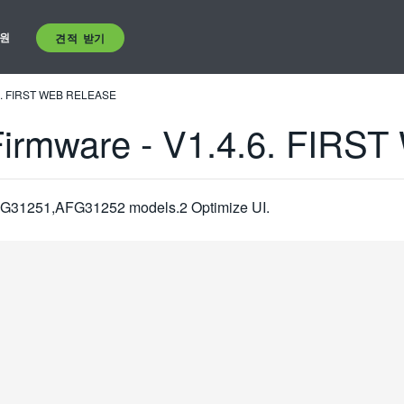
원
견적 받기
.6. FIRST WEB RELEASE
Firmware - V1.4.6. FIR
31251,AFG31252 models.2 Optimize UI.