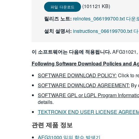
(101121 KB)
파일 다운로드
릴리즈 노트:
relnotes_066199700.txt 다
설치 설명서:
instructions_066199700.tx
이 소프트웨어는 다음에 적용됩니다.
AFG31021, 
Following Software Download Policies and Ag
SOFTWARE DOWNLOAD POLICY:
Click to 
SOFTWARE DOWNLOAD AGREEMENT:
By 
SOFTWARE GPL or LGPL Program Informatio
details.
TEKTRONIX END USER LICENSE AGREE
관련 제품 정보
AFG31000 임의 함수 발생기