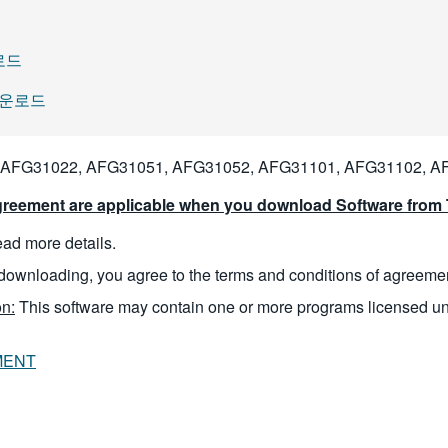
운로드
t 다운로드
AFG31022, AFG31051, AFG31052, AFG31101, AFG31102, A
reement are applicable when you download Software from T
read more details.
downloading, you agree to the terms and conditions of agreeme
n:
This software may contain one or more programs licensed u
MENT