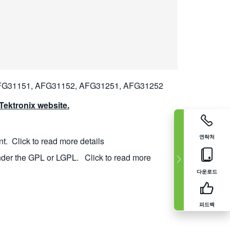
FG31151, AFG31152, AFG31251, AFG31252
ektronix website.
연락처
nt.
Click to read more details
nder the GPL or LGPL.
Click to read more
다운로드
피드백