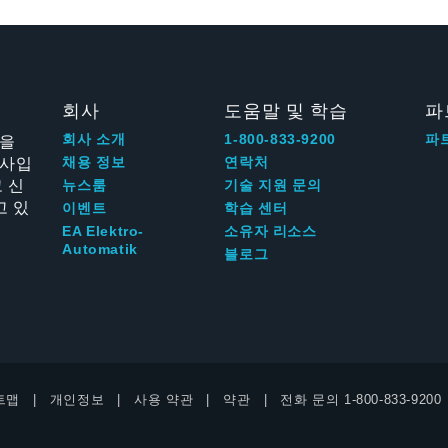
회사
도움말 및 학습
파
신을
회사 소개
1-800-833-9200
파
회사입
채용 정보
연락처
 신
뉴스룸
기술 지원 문의
고 있
이벤트
학습 센터
EA Elektro-
소유자 리소스
Automatik
블로그
트맵
개인정보
사용 약관
약관
전화 문의
1-800-833-9200