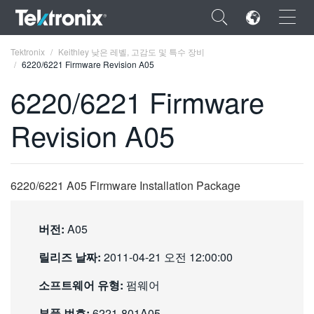
×
Tektronix
Keithley 낮은 레벨, 고감도 및 특수 장비
6220/6221 Firmware Revision A05
6220/6221 Firmware
Revision A05
ENGLISH
FRANÇAIS
6220/6221 A05 Firmware Installation Package
DEUTSCH
VIỆT NAM
버전:
A05
简体中文
릴리즈 날짜:
2011-04-21 오전 12:00:00
日本語
소프트웨어 유형:
펌웨어
한국어
부품 번호:
6221-801A05