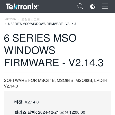
×
Tektronix
오실로스코프
6 SERIES MSO WINDOWS FIRMWARE - V2.14.3
6 SERIES MSO
WINDOWS
ENGLISH
FIRMWARE - V2.14.3
FRANÇAIS
DEUTSCH
SOFTWARE FOR MSO64B, MSO66B, MSO68B, LPD64
VIỆT NAM
V2.14.3
简体中文
日本語
버전:
V2.14.3
한국어
릴리즈 날짜:
2024-12-21 오전 12:00:00