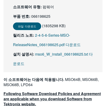
繁體中文
소프트웨어 유형:
펌웨어
부품 번호:
066198625
(1835298 KB)
파일 다운로드
릴리즈 노트:
2-4-5-6-Series-MSO-
ReleaseNotes_066198625.pdf 다운로드
설치 설명서:
mso6_W_install_066198625.txt 다
운로드
이 소프트웨어는 다음에 적용됩니다.
MSO64B, MSO66B,
MSO68B, LPD64
Following Software Download Policies and Agreement
are applicable when you download Software from
Tektronix website.