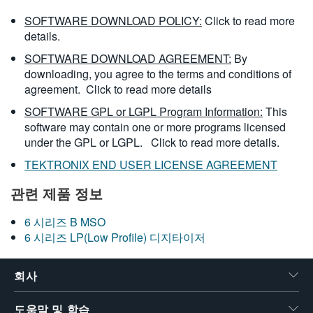
SOFTWARE DOWNLOAD POLICY:
Click to read more
details.
SOFTWARE DOWNLOAD AGREEMENT:
By
downloading, you agree to the terms and conditions of
agreement.
Click to read more details
SOFTWARE GPL or LGPL Program Information:
This
software may contain one or more programs licensed
under the GPL or LGPL.
Click to read more details.
TEKTRONIX END USER LICENSE AGREEMENT
관련 제품 정보
6 시리즈 B MSO
6 시리즈 LP(Low Profile) 디지타이저
회사
도움말 및 학습