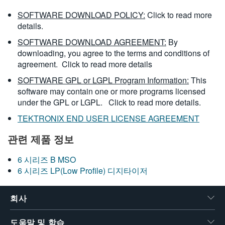
SOFTWARE DOWNLOAD POLICY:
Click to read more
details.
SOFTWARE DOWNLOAD AGREEMENT:
By
downloading, you agree to the terms and conditions of
agreement.
Click to read more details
SOFTWARE GPL or LGPL Program Information:
This
software may contain one or more programs licensed
under the GPL or LGPL.
Click to read more details.
TEKTRONIX END USER LICENSE AGREEMENT
관련 제품 정보
6 시리즈 B MSO
6 시리즈 LP(Low Profile) 디지타이저
회사
도움말 및 학습