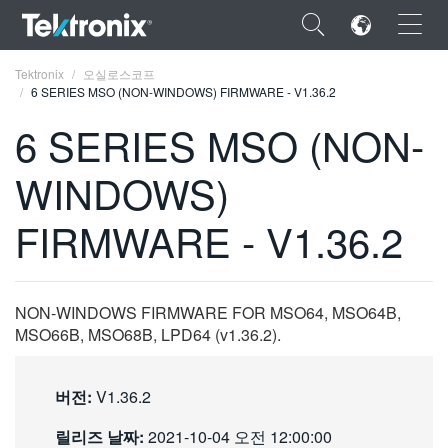
×
Tektronix
오실로스코프
6 SERIES MSO (NON-WINDOWS) FIRMWARE - V1.36.2
6 SERIES MSO (NON-
WINDOWS)
ENGLISH
FIRMWARE - V1.36.2
FRANÇAIS
DEUTSCH
NON-WINDOWS FIRMWARE FOR MSO64, MSO64B,
VIỆT NAM
MSO66B, MSO68B, LPD64 (v1.36.2).
简体中文
日本語
버전:
V1.36.2
한국어
릴리즈 날짜:
2021-10-04 오전 12:00:00