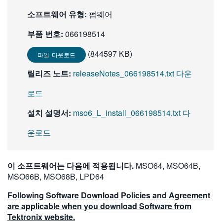
繁體中文
소프트웨어 유형:
펌웨어
부품 번호:
066198514
(844597 KB)
파일 다운로드
릴리즈 노트:
releaseNotes_066198514.txt 다운
로드
설치 설명서:
mso6_L_install_066198514.txt 다
운로드
이 소프트웨어는 다음에 적용됩니다.
MSO64, MSO64B,
MSO66B, MSO68B, LPD64
Following Software Download Policies and Agreement
are applicable when you download Software from
Tektronix website.