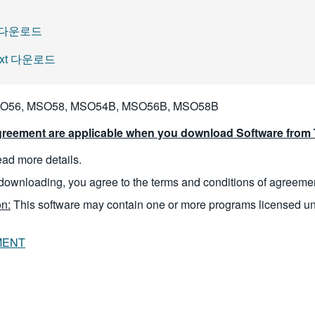
xt 다운로드
.txt 다운로드
O56, MSO58, MSO54B, MSO56B, MSO58B
reement are applicable when you download Software from T
read more details.
downloading, you agree to the terms and conditions of agreeme
n:
This software may contain one or more programs licensed u
MENT