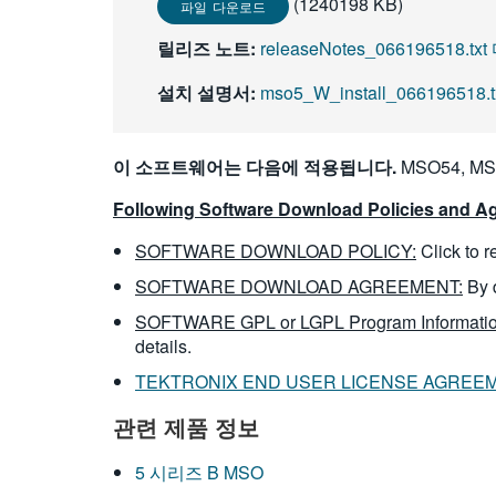
(1240198 KB)
파일 다운로드
릴리즈 노트:
releaseNotes_066196518.t
설치 설명서:
mso5_W_install_066196518
이 소프트웨어는 다음에 적용됩니다.
MSO54, MS
Following Software Download Policies and Ag
SOFTWARE DOWNLOAD POLICY:
Click to 
SOFTWARE DOWNLOAD AGREEMENT:
By 
SOFTWARE GPL or LGPL Program Informatio
details.
TEKTRONIX END USER LICENSE AGREE
관련 제품 정보
5 시리즈 B MSO