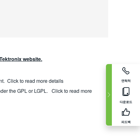
ektronix website.
nt.
Click to read more details
연락처
nder the GPL or LGPL.
Click to read more
다운로드
피드백