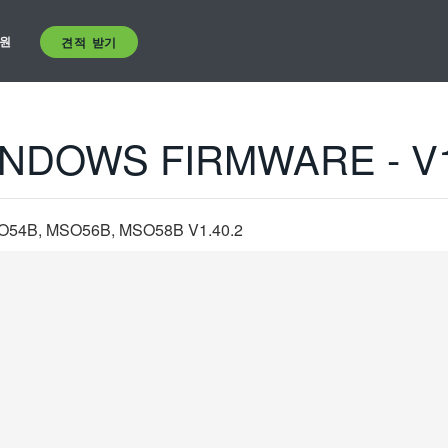
원
견적 받기
NDOWS FIRMWARE - V1
54B, MSO56B, MSO58B V1.40.2