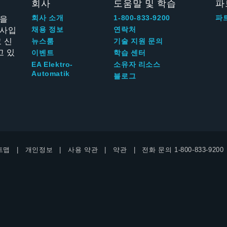
회사
도움말 및 학습
파
신을
회사 소개
1-800-833-9200
파
회사입
채용 정보
연락처
 신
뉴스룸
기술 지원 문의
고 있
이벤트
학습 센터
EA Elektro-
소유자 리소스
Automatik
블로그
트맵
개인정보
사용 약관
약관
전화 문의
1-800-833-9200