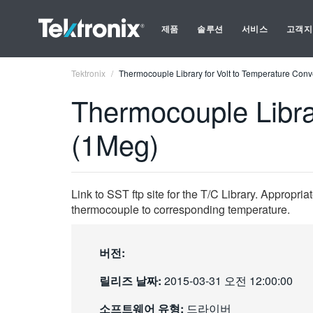
제품
솔루션
서비스
고객지
Tektronix
Thermocouple Library for Volt to Temperature Con
Thermocouple Libra
(1Meg)
Link to SST ftp site for the T/C Library. Appropria
thermocouple to corresponding temperature.
버전:
릴리즈 날짜:
2015-03-31 오전 12:00:00
소프트웨어 유형:
드라이버