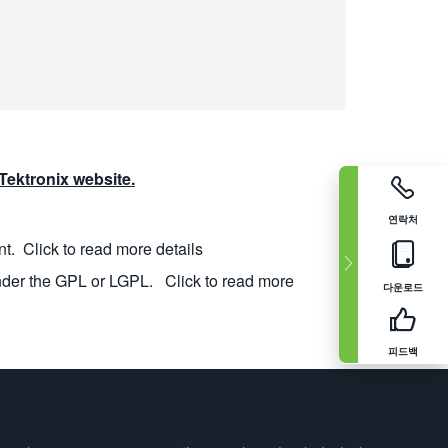
ektronix website.
연락처
nt.
Click to read more details
nder the GPL or LGPL.
Click to read more
다운로드
피드백