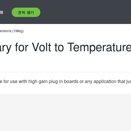
원
견적 받기
versions (1Meg)
ry for Volt to Temperatur
te for use with high gain plug in boards or any application that j