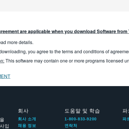
reement are applicable when you download Software from T
read more details.
downloading, you agree to the terms and conditions of agreeme
n:
This software may contain one or more programs licensed u
MENT
회사
도움말 및 학습
파
신을
회사 소개
1-800-833-9200
파
회사입
채용 정보
연락처