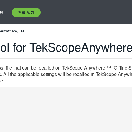
원
견적 받기
peAnywhere, TM
ool for TekScopeAnywher
ss) file that can be recalled on TekScope Anywhere ™ (Offline S
All the applicable settings will be recalled in TekScope Anywhe
pe.