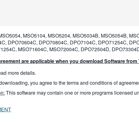
MSO5054, MSO5104, MSO5204, MSO5034B, MSO5054B, MSO
4C, DPO70604C, DPO70804C, DPO7104C, DPO71254C, DPO
1254C, MSO71604C, MSO72004C, DPO72504D, DPO73304
reement are applicable when you download Software from T
read more details.
downloading, you agree to the terms and conditions of agreeme
n:
This software may contain one or more programs licensed u
MENT