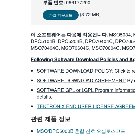
부품 번호:
066177200
(3.72 MB)
파일 다운로드
이 소프트웨어는 다음에 적용됩니다.
MSO5034, 
DPO5104B, DPO5204B, DPO70404C, DPO705
MSO70404C, MSO70604C, MSO70804C, MSO7
Following Software Download Policies and Ag
SOFTWARE DOWNLOAD POLICY:
Click to 
SOFTWARE DOWNLOAD AGREEMENT:
By 
SOFTWARE GPL or LGPL Program Informatio
details.
TEKTRONIX END USER LICENSE AGREE
관련 제품 정보
MSO/DPO5000B 혼합 신호 오실로스코프