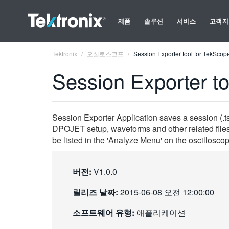
제품
솔루션
서비스
고객지
Tektronix
오실로스코프
Session Exporter tool for TekSco
Session Exporter t
Session Exporter Application saves a session (.t
DPOJET setup, waveforms and other related files. 
be listed in the 'Analyze Menu' on the oscillosco
버전:
V1.0.0
릴리즈 날짜:
2015-06-08 오전 12:00:00
소프트웨어 유형:
애플리케이션