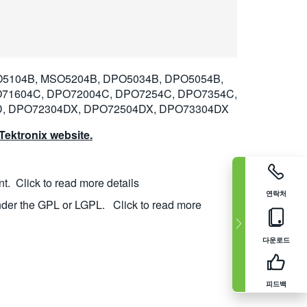
5104B, MSO5204B, DPO5034B, DPO5054B,
71604C, DPO72004C, DPO7254C, DPO7354C,
D, DPO72304DX, DPO72504DX, DPO73304DX
ektronix website.
nt.
Click to read more details
연락처
nder the GPL or LGPL.
Click to read more
다운로드
피드백