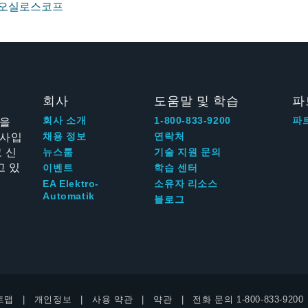
퍼 오실로스코프
회사
도움말 및 학습
파
신을
회사 소개
1-800-833-9200
파
회사입
채용 정보
연락처
 신
뉴스룸
기술 지원 문의
고 있
이벤트
학습 센터
EA Elektro-
소유자 리소스
Automatik
블로그
트맵
개인정보
사용 약관
약관
전화 문의
1-800-833-9200