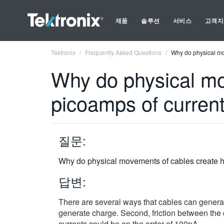
제품
솔루션
서비스
고객지
Tektronix
Frequently Asked Questions
Why do physical mo
Why do physical mo
picoamps of curren
질문:
Why do physical movements of cables create h
답변:
There are several ways that cables can generate 
generate charge. Second, friction between the 
currents could be on the order of 100pA.