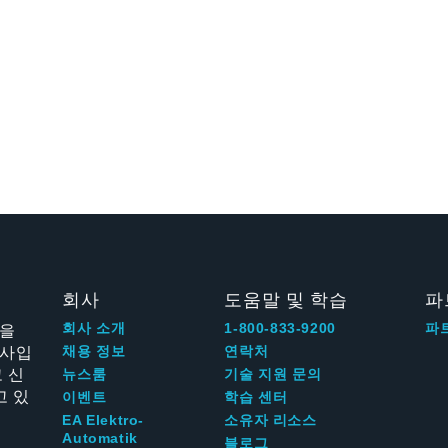
회사
도움말 및 학습
파
신을
회사 소개
1-800-833-9200
파
회사입
채용 정보
연락처
 신
뉴스룸
기술 지원 문의
고 있
이벤트
학습 센터
EA Elektro-
소유자 리소스
Automatik
블로그