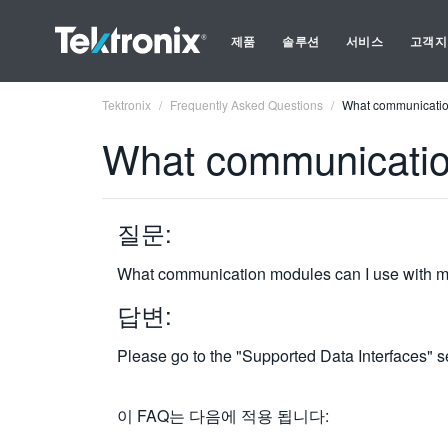
제품
솔루션
서비스
고객지
Tektronix
Frequently Asked Questions
What communication
What communication
질문:
What communication modules can I use with m
답변:
Please go to the "Supported Data Interfaces" s
이 FAQ는 다음에 적용 됩니다: