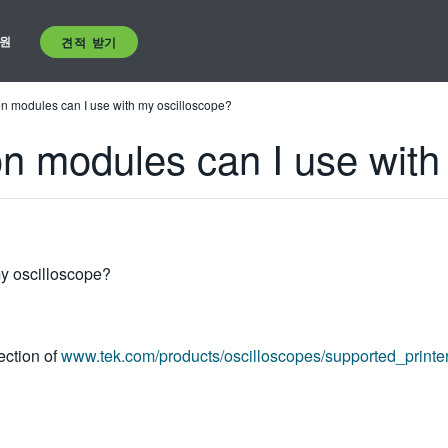
원
견적 받기
 modules can I use with my oscilloscope?
 modules can I use with
y oscilloscope?
ection of
www.tek.com/products/oscilloscopes/supported_printer