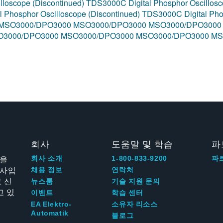
lloscope (Discontinued)
TDS3000C Digital Phosphor Oscillosc
 Phosphor Oscilloscope (Discontinued)
TDS3000C Digital Pho
MSO3000/DPO3000
MSO3000/DPO3000
MSO3000/DPO300
O3000/DPO3000
MSO3000/DPO3000
MSO3000/DPO3000
MS
회사
도움말 및 학습
파
신을
회사 소개
1-800-833-9200
파
회사입
채용 정보
연락처
 신
뉴스룸
기술 지원 문의
고 있
이벤트
학습 센터
EA Elektro-
소유자 리소스
Automatik
블로그