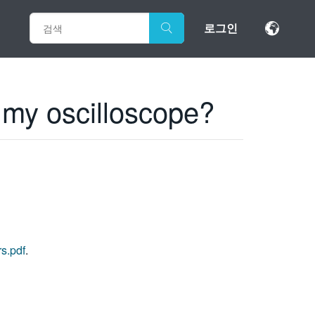
로그인
 my oscilloscope?
s.pdf
.