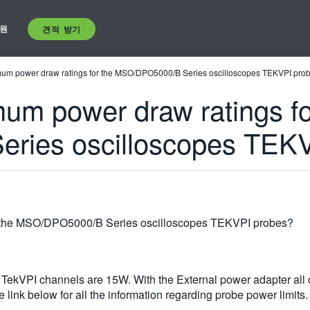
원
견적 받기
mum power draw ratings for the MSO/DPO5000/B Series oscilloscopes TEKVPI pro
um power draw ratings fo
ies oscilloscopes TEKV
r the MSO/DPO5000/B Series oscilloscopes TEKVPI probes?
kVPI channels are 15W. With the External power adapter all c
 link below for all the information regarding probe power limits.