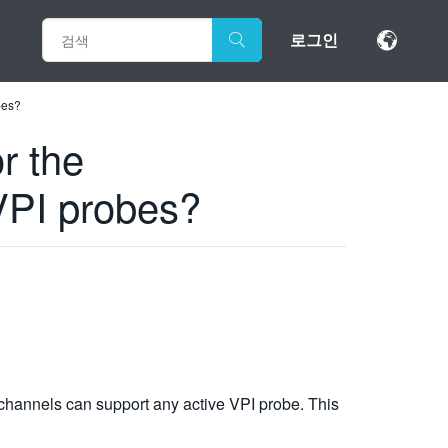
로그인
bes?
r the
PI probes?
hannels can support any active VPI probe. This