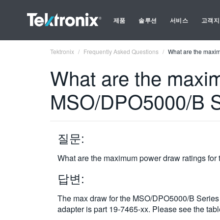
제품
솔루션
서비스
고객지
Tektronix
Frequently Asked Questions
What are the maxi
What are the maxim
MSO/DPO5000/B Ser
질문:
What are the maximum power draw ratings fo
답변:
The max draw for the MSO/DPO5000/B Series Te
adapter is part 19-7465-xx. Please see the table