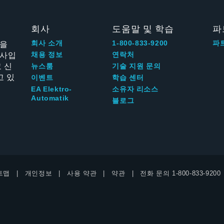
회사
도움말 및 학습
파
신을
회사 소개
1-800-833-9200
파
회사입
채용 정보
연락처
 신
뉴스룸
기술 지원 문의
고 있
이벤트
학습 센터
EA Elektro-
소유자 리소스
Automatik
블로그
트맵
개인정보
사용 약관
약관
전화 문의
1-800-833-9200