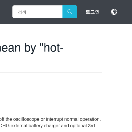
로그인
ean by "hot-
off the oscilloscope or interrupt normal operation.
PSCHG external battery charger and optional 3rd