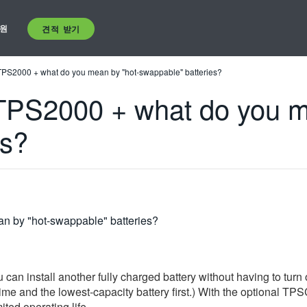
원
견적 받기
e TPS2000 + what do you mean by "hot-swappable" batteries?
e TPS2000 + what do you m
es?
an by "hot-swappable" batteries?
 can install another fully charged battery without having to turn 
time and the lowest-capacity battery first.) With the optional T
ited operating life.