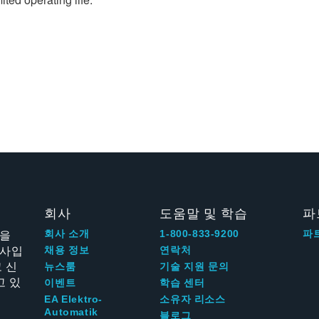
회사
도움말 및 학습
파
신을
회사 소개
1-800-833-9200
파
회사입
채용 정보
연락처
 신
뉴스룸
기술 지원 문의
고 있
이벤트
학습 센터
EA Elektro-
소유자 리소스
Automatik
블로그