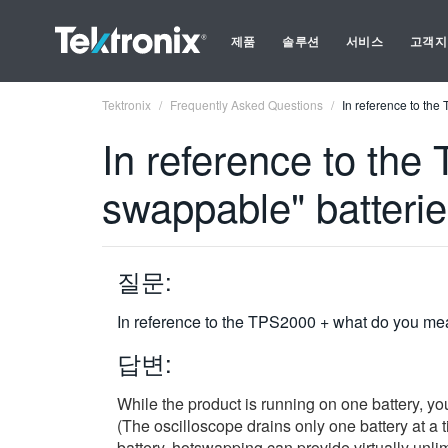
제품
솔루션
서비스
고객지
Tektronix
Frequently Asked Questions
In reference to th
In reference to th
swappable" batteri
질문:
In reference to the TPS2000 + what do you me
답변:
While the product is running on one battery, you
(The oscilloscope drains only one battery at a 
battery, hotswapping can provide virtually unlim