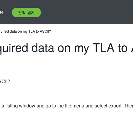
원
견적 받기
quired data on my TLA to ASCII?
quired data on my TLA to
SCII?
 a listing window and go to the file menu and select export. Ther