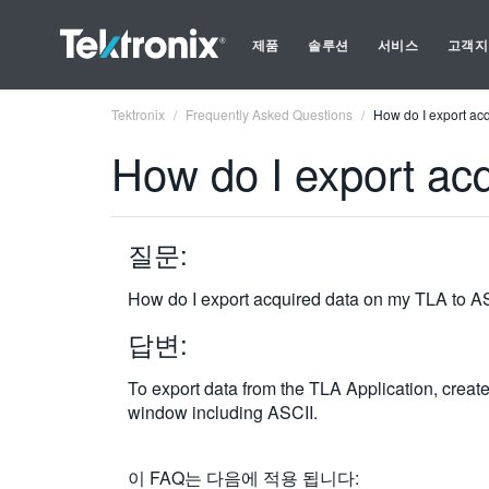
제품
솔루션
서비스
고객지
Tektronix
Frequently Asked Questions
How do I export ac
How do I export ac
질문:
How do I export acquired data on my TLA to A
답변:
To export data from the TLA Application, create
window including ASCII.
이 FAQ는 다음에 적용 됩니다: