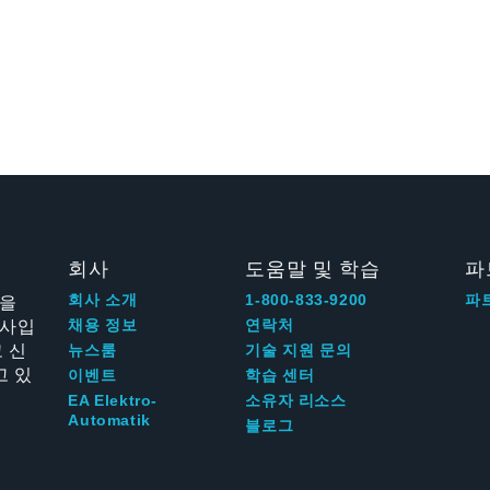
회사
도움말 및 학습
파
신을
회사 소개
1-800-833-9200
파
회사입
채용 정보
연락처
 신
뉴스룸
기술 지원 문의
고 있
이벤트
학습 센터
EA Elektro-
소유자 리소스
Automatik
블로그