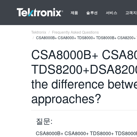
제품
솔루션
서비스
고객지
Tektronix
Frequently Asked Questions
CSA8000B+ CSA8000+ TDS8000+ TDS8000B+ CSA8200+ TDS8
CSA8000B+ CSA80
TDS8200+DSA8200
the difference bet
approaches?
질문:
CSA8000B+ CSA8000+ TDS8000+ TDS8000B+