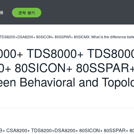
원
견적 받기
200+DSA8200+ 80SICON+ 80SSPAR+ 80SICMX: What is the difference between
00+ TDS8000+ TDS800
+ 80SICON+ 80SSPAR+ 
ween Behavioral and Topol
 CSA8200+ TDS8200+DSA8200+ 80SICON+ 80SSPAR+ 80SICM