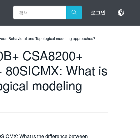
로그인
 Behavioral and Topological modeling approaches?
0B+ CSA8200+
80SICMX: What is
ogical modeling
X: What is the difference between