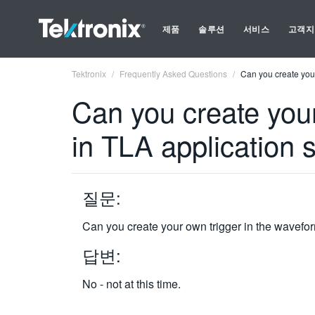
제품
솔루션
서비스
고객지
Tektronix
Frequently Asked Questions
Can you create your
Can you create your
in TLA application 
질문:
Can you create your own trigger in the wavefo
답변:
No - not at this time.