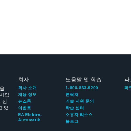
회사
도움말 및 학습
파
신을
회사 소개
1-800-833-9200
파
회사입
채용 정보
연락처
 신
뉴스룸
기술 지원 문의
고 있
이벤트
학습 센터
EA Elektro-
소유자 리소스
Automatik
블로그