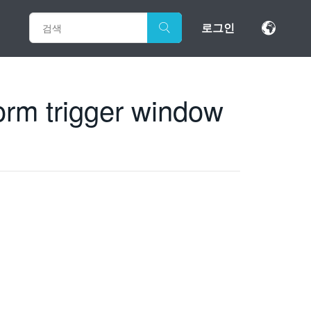
로그인
orm trigger window