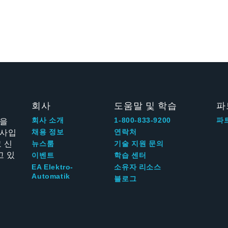
회사
도움말 및 학습
파
신을
회사 소개
1-800-833-9200
파
회사입
채용 정보
연락처
 신
뉴스룸
기술 지원 문의
고 있
이벤트
학습 센터
EA Elektro-
소유자 리소스
Automatik
블로그