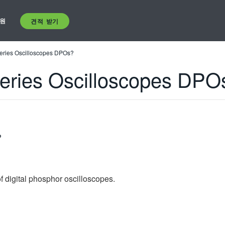
원
견적 받기
eries Oscilloscopes DPOs?
eries Oscilloscopes DPO
?
f digital phosphor oscilloscopes.