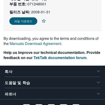
부품 번호:
071248001
繁體中文
릴리즈 날짜:
2008-01-31
파일 다운로드
By downloading, you agree to the terms and conditions of
the
Manuals Download Agreement
.
Help us improve our technical documentation. Provide
feedback on our
TekTalk documentation forum
.
회사
도움말 및 학습
파트너