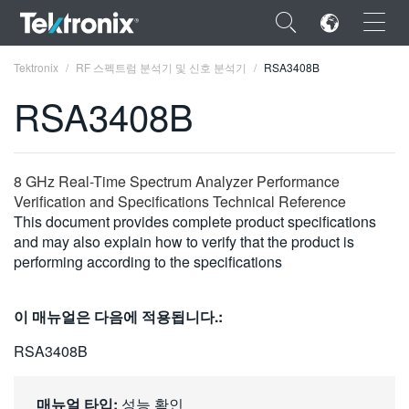
×
Tektronix
RF 스펙트럼 분석기 및 신호 분석기
RSA3408B
RSA3408B
ENGLISH
8 GHz Real-Time Spectrum Analyzer Performance
Verification and Specifications Technical Reference
FRANÇAIS
This document provides complete product specifications
and may also explain how to verify that the product is
DEUTSCH
performing according to the specifications
VIỆT NAM
이 매뉴얼은 다음에 적용됩니다.:
简体中文
RSA3408B
日本語
한국어
매뉴얼 타입:
성능 확인