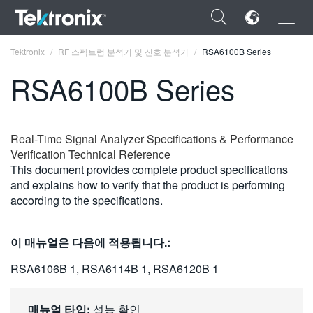
×
Tektronix
RF 스펙트럼 분석기 및 신호 분석기
RSA6100B Series
RSA6100B Series
ENGLISH
Real-Time Signal Analyzer Specifications & Performance
Verification Technical Reference
FRANÇAIS
This document provides complete product specifications
and explains how to verify that the product is performing
DEUTSCH
according to the specifications.
VIỆT NAM
이 매뉴얼은 다음에 적용됩니다.:
简体中文
RSA6106B 1, RSA6114B 1, RSA6120B 1
日本語
한국어
매뉴얼 타입:
성능 확인