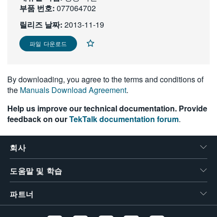
부품 번호:
077064702
繁體中文
릴리즈 날짜:
2013-11-19
파일 다운로드
By downloading, you agree to the terms and conditions of
the
Manuals Download Agreement
.
Help us improve our technical documentation. Provide
feedback on our
TekTalk documentation forum
.
회사
도움말 및 학습
파트너