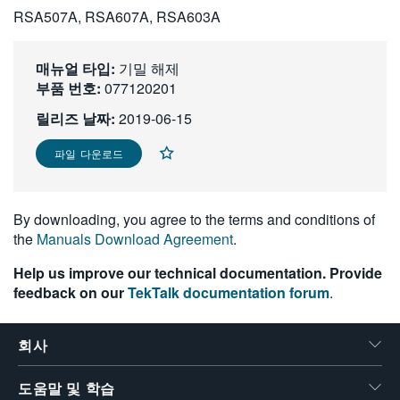
RSA507A, RSA607A, RSA603A
繁體中文
매뉴얼 타입:
기밀 해제
부품 번호:
077120201
릴리즈 날짜:
2019-06-15
파일 다운로드
By downloading, you agree to the terms and conditions of
the
Manuals Download Agreement
.
Help us improve our technical documentation. Provide
feedback on our
TekTalk documentation forum
.
회사
도움말 및 학습