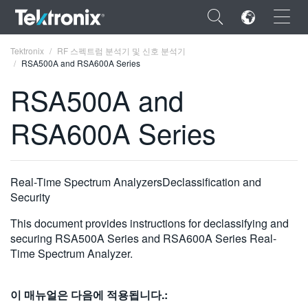
×
Tektronix
RF 스펙트럼 분석기 및 신호 분석기
RSA500A and RSA600A Series
RSA500A and
RSA600A Series
ENGLISH
FRANÇAIS
Real-Time Spectrum AnalyzersDeclassification and
DEUTSCH
Security
VIỆT NAM
This document provides instructions for declassifying and
securing RSA500A Series and RSA600A Series Real-
简体中文
Time Spectrum Analyzer.
日本語
이 매뉴얼은 다음에 적용됩니다.:
한국어